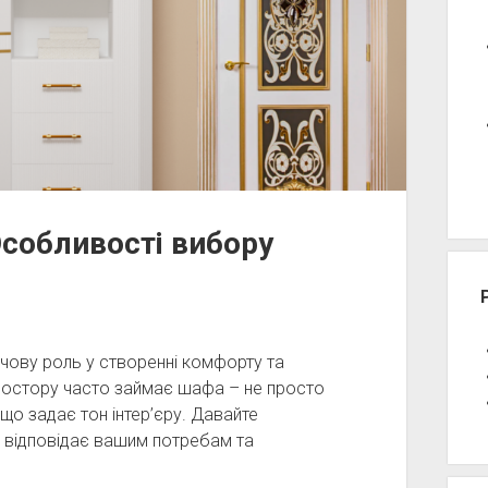
Особливості вибору
чову роль у створенні комфорту та
простору часто займає шафа – не просто
 що задає тон інтер’єру. Давайте
о відповідає вашим потребам та