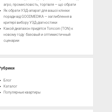
агро, промисловість, торгівля — що обрати
Як обрати УЗД‑апарат для вашої клініки:
поради від GOODMEDIKA — заглиблення в
критерії вибору УЗД‑діагностики
Какой диапазон придётся Toncoin (TON) к
новому году: базовый и оптимистичный
сценарии
Рубрики
Блог
Каталог
Популярные квартиры