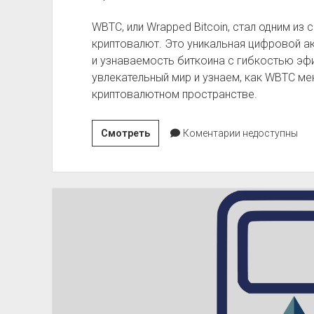
WBTC, или Wrapped Bitcoin, стал одним и
криптовалют. Это уникальная цифровой ак
и узнаваемость биткоина с гибкостью эфи
увлекательный мир и узнаем, как WBTC мен
криптовалютном пространстве.
Изучаем
Смотреть
Коментарии недоступны
WBTC:
Как
Wrapped
Bitcoin
Меняет
Подход
к
Инвестициям
и
Торговле