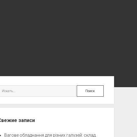
ковая
Поиск
нель
Свежие записи
Вагове обладнання для різних галузей: склад,