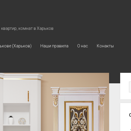
квартир, комнат в Харьков
ькове (Харьков)
Наши правила
О нас
Конакты
Бо
па