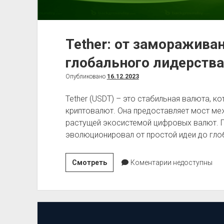
Tether: от заморажива
глобального лидерства
Опубликовано
16.12.2023
Tether (USDT) – это стабильная валюта, к
криптовалют. Она предоставляет мост м
растущей экосистемой цифровых валют. По
эволюционировал от простой идеи до гло
Tether:
Смотреть
Коментарии недоступны
от
замораживания
кошельков
до
глобального