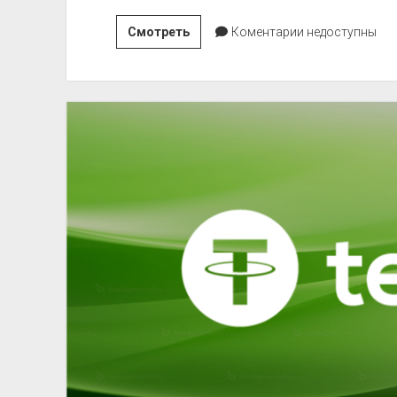
Організація
Смотреть
Коментарии недоступны
простору:
Особливості
вибору
ідеальної
шафи