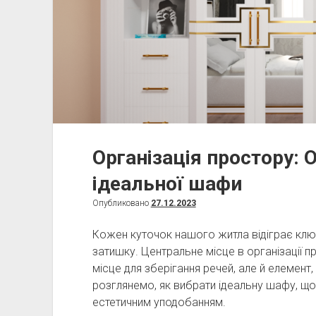
Організація простору: 
ідеальної шафи
Опубликовано
27.12.2023
Кожен куточок нашого житла відіграє клю
затишку. Центральне місце в організації 
місце для зберігання речей, але й елемент,
розглянемо, як вибрати ідеальну шафу, щ
естетичним уподобанням.