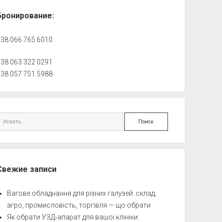
Бронирование:
+38 066 765 6010
+38 063 322 0291
+38 057 751 5988
Поиск
Свежие записи
Вагове обладнання для різних галузей: склад,
агро, промисловість, торгівля — що обрати
Як обрати УЗД‑апарат для вашої клініки: