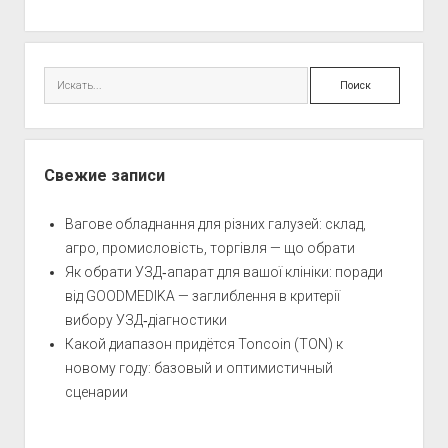
Поиск
Свежие записи
Вагове обладнання для різних галузей: склад,
агро, промисловість, торгівля — що обрати
Як обрати УЗД‑апарат для вашої клініки: поради
від GOODMEDIKA — заглиблення в критерії
вибору УЗД‑діагностики
Какой диапазон придётся Toncoin (TON) к
новому году: базовый и оптимистичный
сценарии