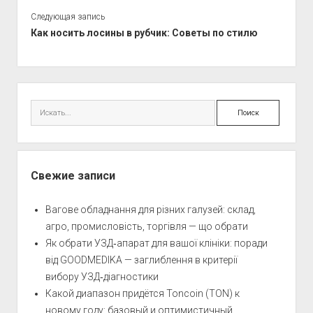
Следующая запись
Как носить лосины в рубчик: Советы по стилю
Боковая
панель
Поиск
Свежие записи
Вагове обладнання для різних галузей: склад,
агро, промисловість, торгівля — що обрати
Як обрати УЗД‑апарат для вашої клініки: поради
від GOODMEDIKA — заглиблення в критерії
вибору УЗД‑діагностики
Какой диапазон придётся Toncoin (TON) к
новому году: базовый и оптимистичный