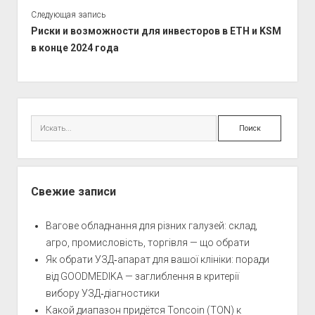
Следующая запись
Риски и возможности для инвесторов в ETH и KSM
в конце 2024 года
Боковая
панель
Поиск
Свежие записи
Вагове обладнання для різних галузей: склад,
агро, промисловість, торгівля — що обрати
Як обрати УЗД‑апарат для вашої клініки: поради
від GOODMEDIKA — заглиблення в критерії
вибору УЗД‑діагностики
Какой диапазон придётся Toncoin (TON) к