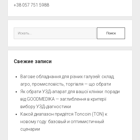
+38 057 751 5988
Поиск
Свежие записи
Вагове обладнання для різних галузей: склад,
агро, промисловість, торгівля — що обрати
Як обрати УЗД‑апарат для вашої клініки: поради
від GOODMEDIKA — заглиблення в критерії
вибору УЗД‑діагностики
Какой диапазон придётся Toncoin (TON) к
новому году: базовый и оптимистичный
сценарии